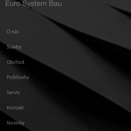
O nás
Stavby
Obchod
Požičovňa
Servis
Kontakt
Novinky