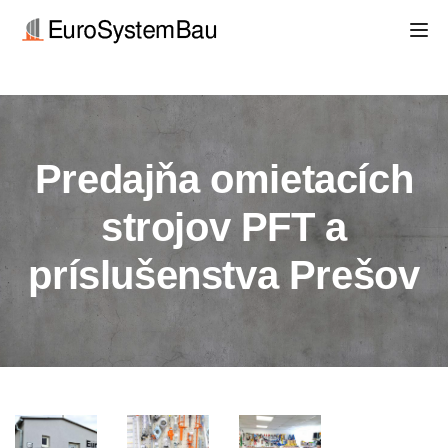
Skočiť
Tog
na
hlavný
obsah
Predajňa omietacích
strojov PFT a
príslušenstva Prešov